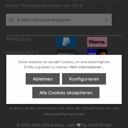
einem Mindesteinkaufswert von 100 €
E-Mail-Adresse*
Ich habe die
Datenschutzbestimmungen
zur Kenntnis
genommen und die
AGB
gelesen und bin mit ihnen
IMPRESSUM
einverstanden.
DATENSCHUTZ
Diese Website verwendet Cookies, um eine bestmögliche
AGB'S
FAQ
Erfahrung bieten zu können.
Mehr Informationen ...
Ablehnen
Konfigurieren
* Alle Preise inkl. gesetzl. Mehrwertsteuer zzgl.
Versandkosten
,
Alle Cookies akzeptieren
wenn nicht anders angegeben.
**gilt für Lieferungen innerhalb Deutschlands, Lieferzeiten für
andere Länder entnehmen Sie bitte der Schaltfläche mit den
Versandinformationen
© 2026 AGRI-Online Shop - with
by
Zenit Design