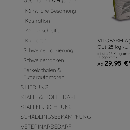
Gesundheit & Hygiene
Künstliche Besamung
Kastration
Zähne schleifen
VILOFARM Ag
Kupieren
Out 25 kg -
Schweinemarkierung
Trockenhygie
Inhalt:
25 Kilogra
Kilogramm)
Schweinetränken
29,95 €
Ab
Ferkelschalen &
Futterautomaten
SILIERUNG
STALL- & HOFBEDARF
STALLEINRICHTUNG
SCHÄDLINGSBEKÄMPFUNG
VETERINÄRBEDARF