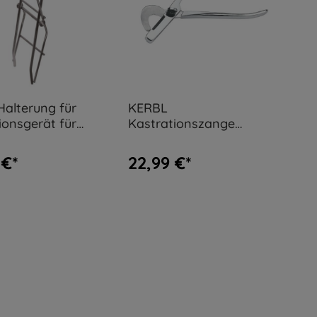
alterung für
KERBL
ionsgerät für
Kastrationszange
gebogen
 €*
22,99 €*