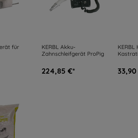
erät für
KERBL Akku-
KERBL H
Zahnschleifgerät ProPig
Kastrat
Ferkel
224,85 €*
33,90