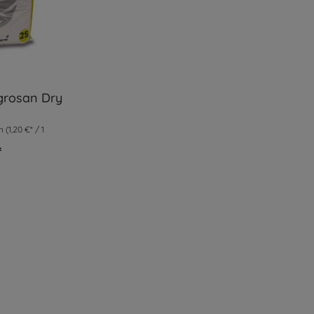
rosan Dry
nepulver
mm
(1,20 €* / 1
*