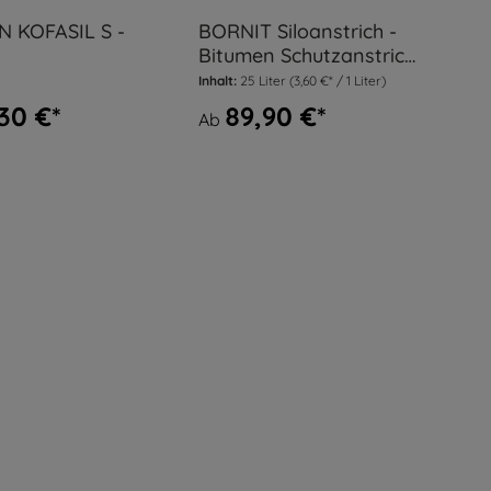
 KOFASIL S -
BORNIT Siloanstrich -
Bitumen Schutzanstrich,
ermentatives
Silolack
Inhalt:
25 Liter
(3,60 €* / 1 Liter)
enpräparat
,30 €*
89,90 €*
Ab