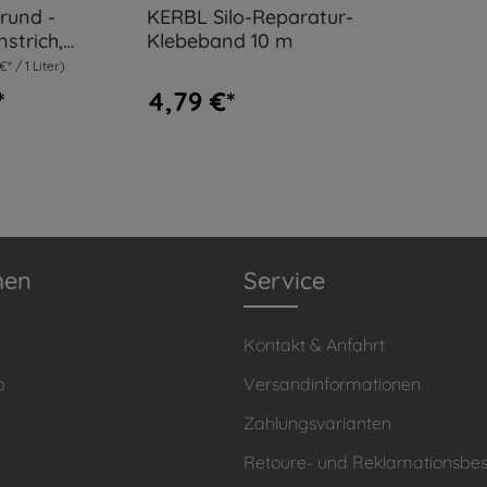
rund -
KERBL Silo-Reparatur-
strich,
Klebeband 10 m
€* / 1 Liter)
tig
*
4,79 €*
men
Service
Kontakt & Anfahrt
o
Versandinformationen
Zahlungsvarianten
Retoure- und Reklamationsb