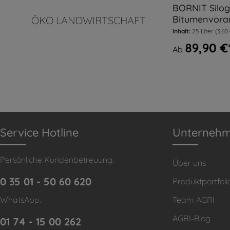
BORNIT Silog
Bitumenvoran
ÖKO LANDWIRTSCHAFT
Grundierung,
Inhalt:
25 Liter
(3,60 
lösemittelhal
89,90 €
Ab
Service Hotline
Unterneh
Persönliche Kundenbetreuung:
Über uns
0 35 01 - 50 60 620
Produktportfoli
WhatsApp:
Team AGRI
AGRI-Blog
01 74 - 15 00 262