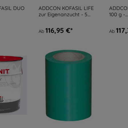
ASIL DUO
ADDCON KOFASIL LIFE
ADDCON
zur Eigenanzucht - 5
100 g -
Liter Kanister
heterof
Bakteri
116,95 €*
117
Ab
Ab