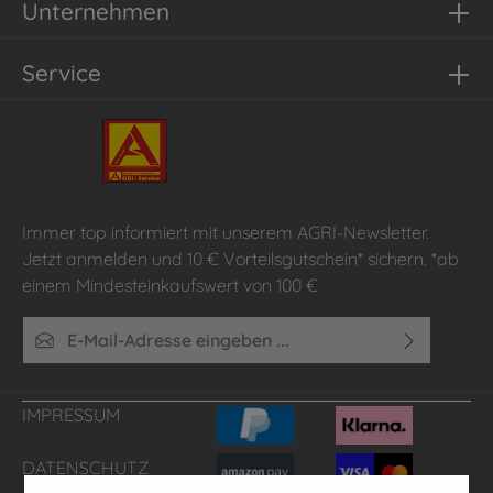
Unternehmen
Service
Immer top informiert mit unserem AGRI-Newsletter.
Jetzt anmelden und 10 € Vorteilsgutschein* sichern. *ab
einem Mindesteinkaufswert von 100 €
E-Mail-Adresse*
Ich habe die
Datenschutzbestimmungen
zur Kenntnis
genommen und die
AGB
gelesen und bin mit ihnen
IMPRESSUM
einverstanden.
DATENSCHUTZ