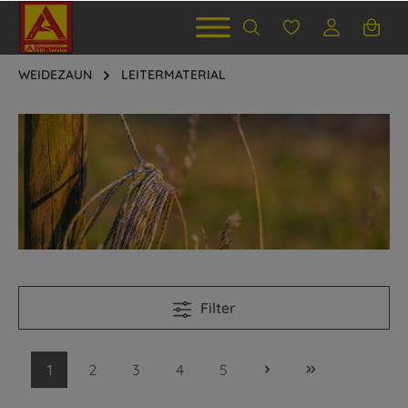
WEIDEZAUN
LEITERMATERIAL
Filter
1
2
3
4
5