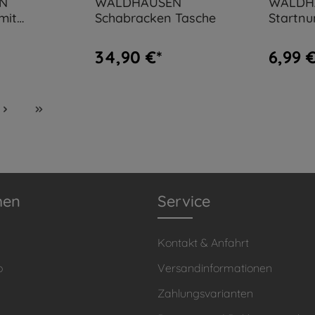
N
WALDHAUSEN
WALDH
mit
Schabracken Tasche
Startnu
e
Schabra
34,90 €*
6,99 €
men
Service
Kontakt & Anfahrt
o
Versandinformationen
Zahlungsvarianten