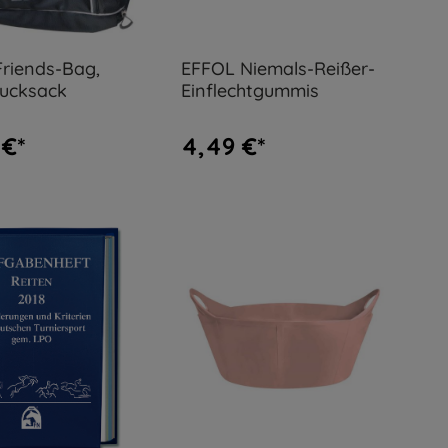
riends-Bag,
EFFOL Niemals-Reißer-
rucksack
Einflechtgummis
 €*
4,49 €*