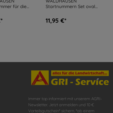
AUSEN
WALDHAUSEN
mmer für die
Startnummern Set oval
cke, rund
mit Gummis
*
11,95 €*
Immer top informiert mit unserem AGRI-
Newsletter. Jetzt anmelden und 10 €
Vorteilsgutschein* sichern. *ab einem