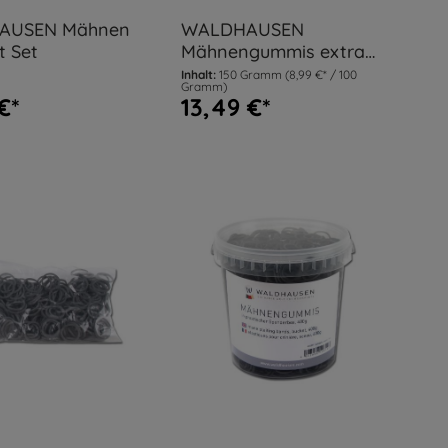
AUSEN Mähnen
WALDHAUSEN
t Set
Mähnengummis extra
breit, 150 g
Inhalt:
150 Gramm
(8,99 €* / 100
Gramm)
€*
13,49 €*