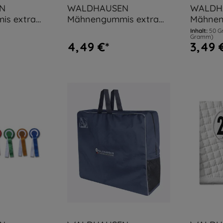
N
WALDHAUSEN
WALDH
is extra
Mähnengummis extra
Mähnen
utel
Breit, Multicolor
Beutel, 
Inhalt:
50 
Gramm)
4,49 €*
3,49 