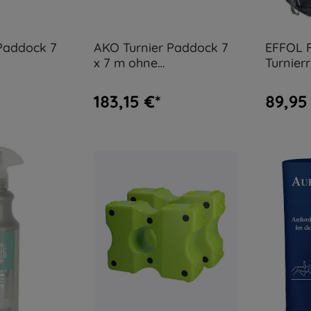
Paddock 7
AKO Turnier Paddock 7
EFFOL F
x 7 m ohne
Turnier
rät B40
Weidezaungerät
183,15 €*
89,95