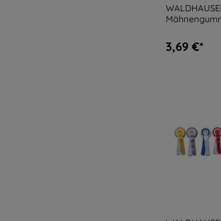
WALDHAUSE
Mähnengumm
breit, 30 g Be
3,69 €*