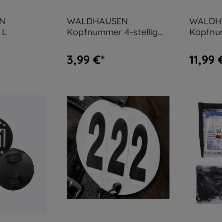
N
WALDHAUSEN
WALDH
 L
Kopfnummer 4-stellig
Kopfnu
weiß
mit Str
3,99 €*
11,99 