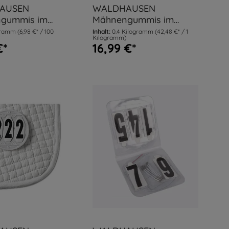
AUSEN
WALDHAUSEN
gummis im
Mähnengummis im
50 g
Eimer, 400 g
Gramm
(6,98 €* / 100
Inhalt:
0.4 Kilogramm
(42,48 €* / 1
Kilogramm)
€*
16,99 €*