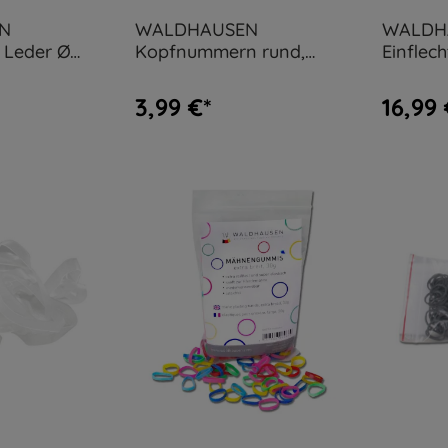
N
WALDHAUSEN
WALDH
Leder Ø
Kopfnummern rund,
Einflech
verstellbar von 1-999
3,99 €*
16,99 