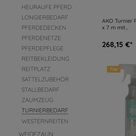
HEURAUFE PFERD
LONGIERBEDARF
AKO Turnier 
x 7 m mit
PFERDEDECKEN
Weidezaunge
PFERDENETZE
268,15 €*
PFERDEPFLEGE
REITBEKLEIDUNG
REITPLATZ
Tipp
SATTELZUBEHÖR
STALLBEDARF
ZAUMZEUG
TURNIERBEDARF
WESTERNREITEN
WEIDEZAUN