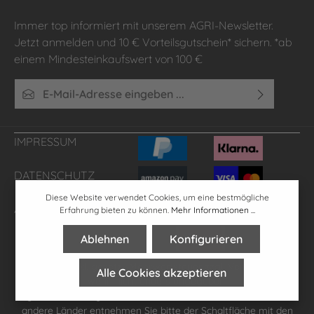
Immer top informiert mit unserem AGRI-Newsletter.
Jetzt anmelden und 10 € Vorteilsgutschein* sichern. *ab
einem Mindesteinkaufswert von 100 €
E-Mail-Adresse*
Ich habe die
Datenschutzbestimmungen
zur Kenntnis
genommen und die
AGB
gelesen und bin mit ihnen
IMPRESSUM
einverstanden.
DATENSCHUTZ
Diese Website verwendet Cookies, um eine bestmögliche
AGB'S
FAQ
Erfahrung bieten zu können.
Mehr Informationen ...
Ablehnen
Konfigurieren
* Alle Preise inkl. gesetzl. Mehrwertsteuer zzgl.
Versandkosten
,
Alle Cookies akzeptieren
wenn nicht anders angegeben.
**gilt für Lieferungen innerhalb Deutschlands, Lieferzeiten für
andere Länder entnehmen Sie bitte der Schaltfläche mit den