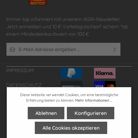
Immer top informiert mit unserem AGRI-Newsletter.
Jetzt anmelden und 10 € Vorteilsgutschein* sichern. *ab
einem Mindesteinkaufswert von 100 €
E-Mail-Adresse*
Ich habe die
Datenschutzbestimmungen
zur Kenntnis
genommen und die
AGB
gelesen und bin mit ihnen
IMPRESSUM
einverstanden.
DATENSCHUTZ
Diese Website verwendet Cookies, um eine bestmögliche
AGB'S
FAQ
Erfahrung bieten zu können.
Mehr Informationen ...
Ablehnen
Konfigurieren
* Alle Preise inkl. gesetzl. Mehrwertsteuer zzgl.
Versandkosten
,
Alle Cookies akzeptieren
wenn nicht anders angegeben.
**gilt für Lieferungen innerhalb Deutschlands, Lieferzeiten für