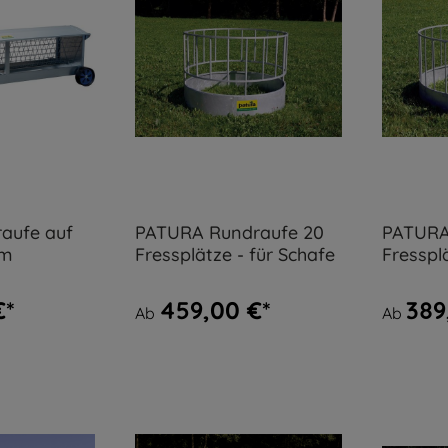
aufe auf
PATURA Rundraufe 20
PATURA
 m
Fressplätze - für Schafe
Fresspl
€*
459,00 €*
389
Ab
Ab