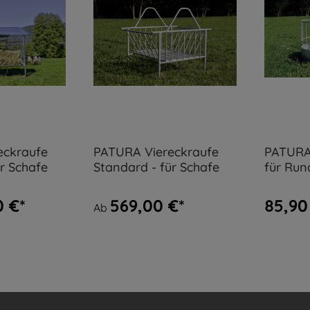
eckraufe
PATURA Viereckraufe
PATURA
r Schafe
Standard - für Schafe
für Run
Fresspl
0 €*
569,00 €*
85,90
Ab