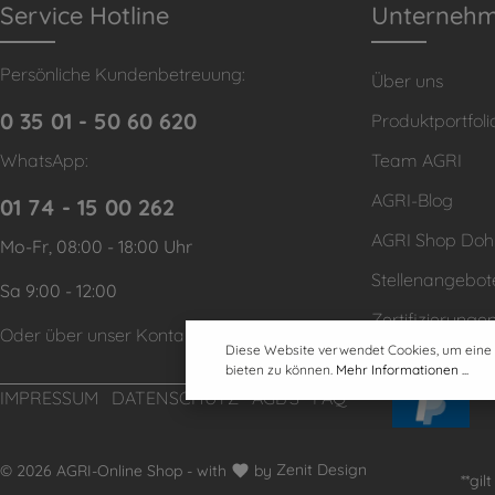
Service Hotline
Unterneh
Persönliche Kundenbetreuung:
Über uns
0 35 01 - 50 60 620
Produktportfoli
WhatsApp:
Team AGRI
AGRI-Blog
01 74 - 15 00 262
AGRI Shop Do
Mo-Fr, 08:00 - 18:00 Uhr
Stellenangebot
Sa 9:00 - 12:00
Zertifizierunge
Oder über unser
Kontaktformular
.
Diese Website verwendet Cookies, um eine
bieten zu können.
Mehr Informationen ...
IMPRESSUM
DATENSCHUTZ
AGB'S
FAQ
© 2026 AGRI-Online Shop - with
by
Zenit Design
**gi