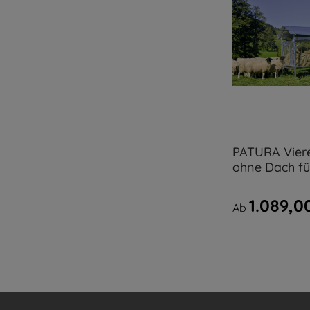
PATURA Vier
ohne Dach fü
1.089,0
Ab