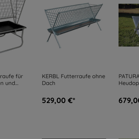
raufe für
KERBL Futterraufe ohne
PATUR
en und
Dach
Heudop
Dach - 
529,00 €*
679,0