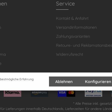
men
Service
Kontakt & Anfahrt
o
Versandinformationen
Zahlungsvarianten
Retoure- und Reklamationsb
hma
Widerrufsrecht
e
n
 bestmögliche Erfahrung
Ablehnen
Konfigurieren
* Alle Preise inkl. geset
lt für Lieferungen innerhalb Deutschlands, Lieferzeiten für andere Län