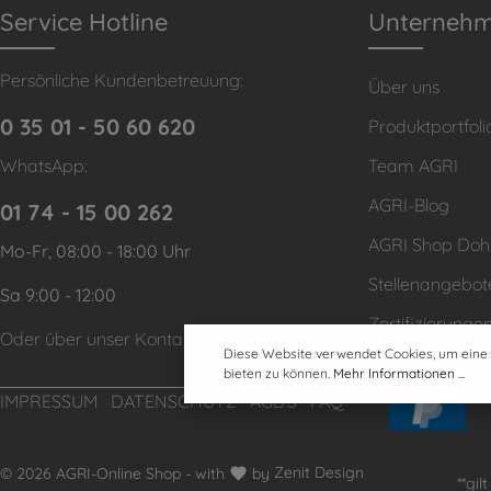
Service Hotline
Unterneh
Persönliche Kundenbetreuung:
Über uns
0 35 01 - 50 60 620
Produktportfoli
WhatsApp:
Team AGRI
AGRI-Blog
01 74 - 15 00 262
AGRI Shop Do
Mo-Fr, 08:00 - 18:00 Uhr
Stellenangebot
Sa 9:00 - 12:00
Zertifizierunge
Oder über unser
Kontaktformular
.
Diese Website verwendet Cookies, um eine
bieten zu können.
Mehr Informationen ...
IMPRESSUM
DATENSCHUTZ
AGB'S
FAQ
© 2026 AGRI-Online Shop - with
by
Zenit Design
**gi