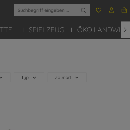
TTEL
SPIELZEUG
ÖKO LANDWIRT
Typ
Zaunart