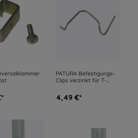
iversalklammer
PATURA Befestigungs-
ost
Clips verzinkt für T-
Pfosten 25 Stück
€*
4,49 €*