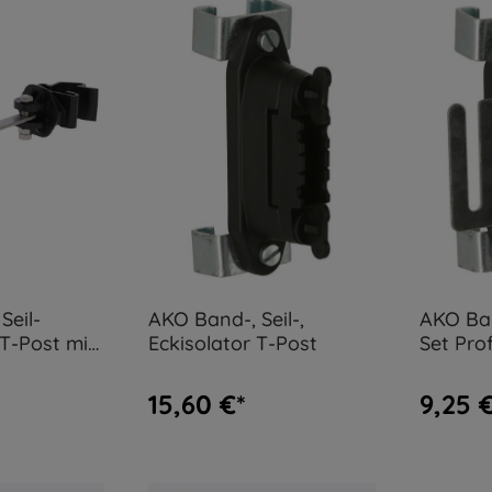
Seil-
AKO Band-, Seil-,
AKO Ban
T-Post mit
Eckisolator T-Post
Set Pro
el
15,60 €*
9,25 