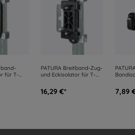
tband-
PATURA Breitband-Zug-
PATURA 
r für T-
und Eckisolator für T-
Bandiso
ück
Pfosten 2 Stück
Pfosten
16,29 €*
7,89 