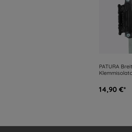
PATURA Brei
Klemmisolato
Pfosten 4 St
14,90 €*