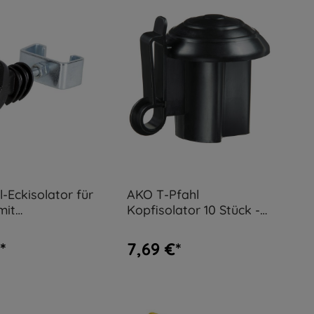
l-Eckisolator für
AKO T-Pfahl
mit
Kopfisolator 10 Stück -
salklammer
schwarz
*
7,69 €*