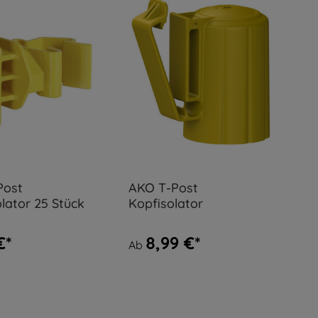
Post
AKO T-Post
lator 25 Stück
Kopfisolator
€*
8,99 €*
Ab