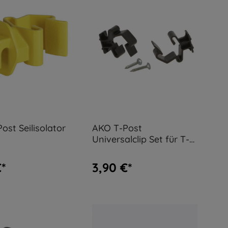
ost Seilisolator
AKO T-Post
Universalclip Set für T-
Pfähle, 8 Stück
€*
3,90 €*