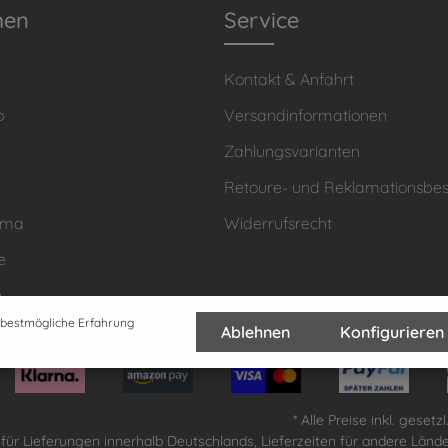
men
Service
Kontakt & Anfahrt
o
Versandinformationen
Zahlungsvarianten
Retoure- und Reklamationsb
hma
Widerrufsrecht
e
n
 bestmögliche Erfahrung
Ablehnen
Konfigurieren
* Alle Preise inkl. geset
lt für Lieferungen innerhalb Deutschlands, Lieferzeiten für andere Län