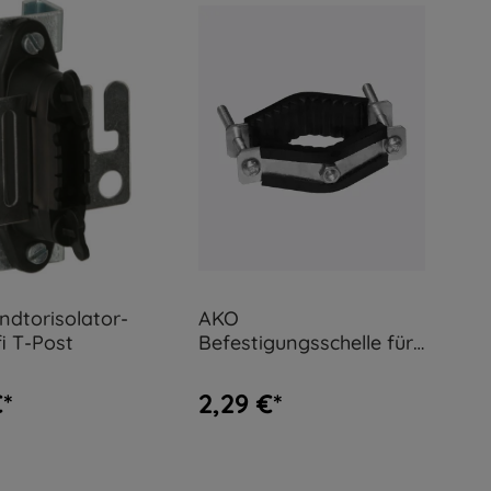
dtorisolator-
AKO
fi T-Post
Befestigungsschelle für
Rundpfähle
€*
2,29 €*