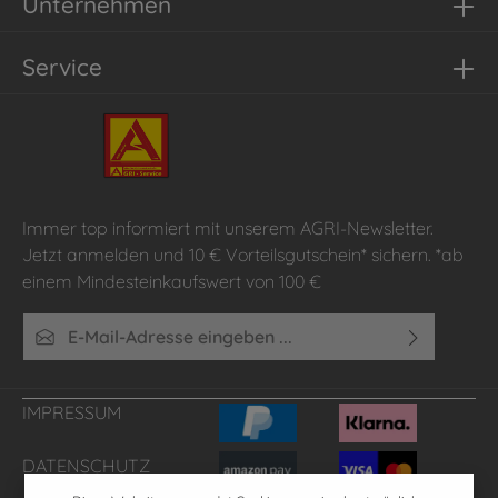
Unternehmen
Service
Immer top informiert mit unserem AGRI-Newsletter.
Jetzt anmelden und 10 € Vorteilsgutschein* sichern. *ab
einem Mindesteinkaufswert von 100 €
E-Mail-Adresse*
Ich habe die
Datenschutzbestimmungen
zur Kenntnis
genommen und die
AGB
gelesen und bin mit ihnen
IMPRESSUM
einverstanden.
DATENSCHUTZ