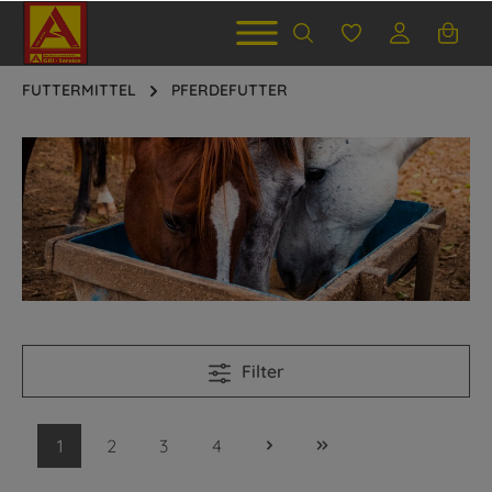
FUTTERMITTEL
PFERDEFUTTER
Filter
1
2
3
4