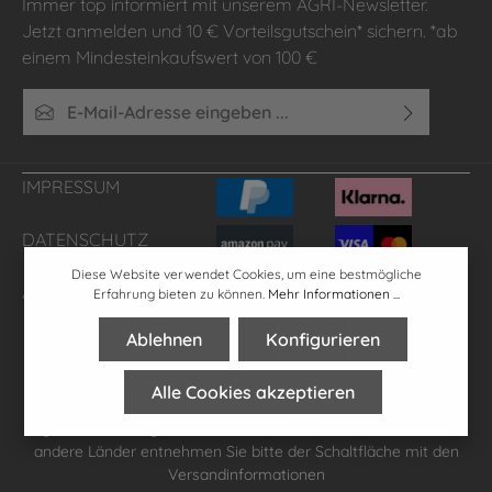
Immer top informiert mit unserem AGRI-Newsletter.
Jetzt anmelden und 10 € Vorteilsgutschein* sichern. *ab
einem Mindesteinkaufswert von 100 €
E-Mail-Adresse*
Ich habe die
Datenschutzbestimmungen
zur Kenntnis
genommen und die
AGB
gelesen und bin mit ihnen
IMPRESSUM
einverstanden.
DATENSCHUTZ
Diese Website verwendet Cookies, um eine bestmögliche
AGB'S
FAQ
Erfahrung bieten zu können.
Mehr Informationen ...
Ablehnen
Konfigurieren
* Alle Preise inkl. gesetzl. Mehrwertsteuer zzgl.
Versandkosten
,
Alle Cookies akzeptieren
wenn nicht anders angegeben.
**gilt für Lieferungen innerhalb Deutschlands, Lieferzeiten für
andere Länder entnehmen Sie bitte der Schaltfläche mit den
Versandinformationen