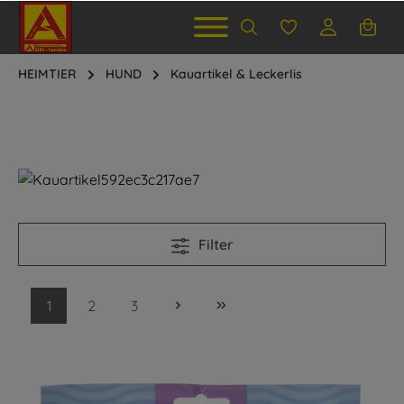
HEIMTIER
HUND
Kauartikel & Leckerlis
Filter
1
2
3