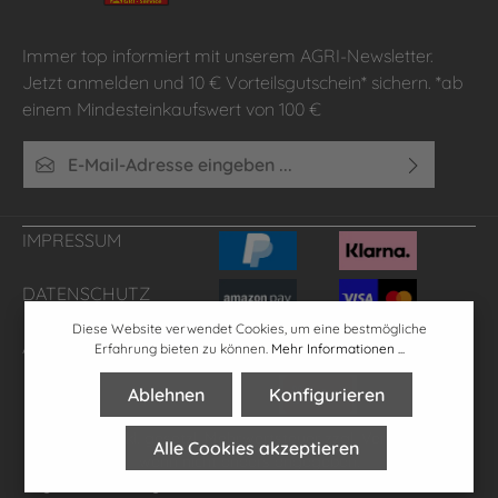
Immer top informiert mit unserem AGRI-Newsletter.
Jetzt anmelden und 10 € Vorteilsgutschein* sichern. *ab
einem Mindesteinkaufswert von 100 €
E-Mail-Adresse*
Ich habe die
Datenschutzbestimmungen
zur Kenntnis
genommen und die
AGB
gelesen und bin mit ihnen
IMPRESSUM
einverstanden.
DATENSCHUTZ
Diese Website verwendet Cookies, um eine bestmögliche
AGB'S
FAQ
Erfahrung bieten zu können.
Mehr Informationen ...
Ablehnen
Konfigurieren
* Alle Preise inkl. gesetzl. Mehrwertsteuer zzgl.
Versandkosten
,
Alle Cookies akzeptieren
wenn nicht anders angegeben.
**gilt für Lieferungen innerhalb Deutschlands, Lieferzeiten für