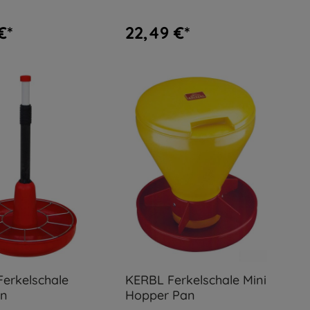
Kunststoff mit J-Haken
€*
22,49 €*
erkelschale
KERBL Ferkelschale Mini
an
Hopper Pan