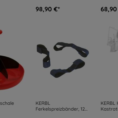
montiert
98,90 €*
68,90
schale
KERBL
KERBL H
Ferkelspreizbänder, 12
Kastrat
Stück
Ferkel