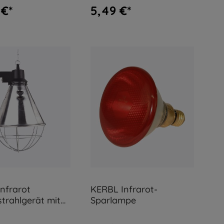
 €*
5,49 €*
nfrarot
KERBL Infrarot-
rahlgerät mit
Sparlampe
alter 2,5 m