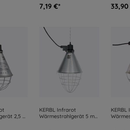
7,19 €*
33,90
ot
KERBL Infrarot
KERBL I
erät 2,5 m
Wärmestrahlgerät 5 m
Wärmest
Kabel
Sparsch
Kabel