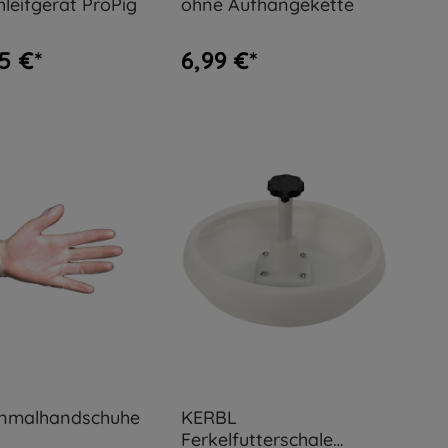
leifgerät ProPig
ohne Aufhängekette
5 €*
6,99 €*
inmalhandschuhe
KERBL
Ferkelfutterschale