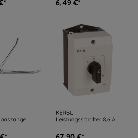
€*
6,49 €*
KERBL
tionszange
Leistungsschalter 8,6 A
n
für SunnyBoy
 €*
67,90 €*