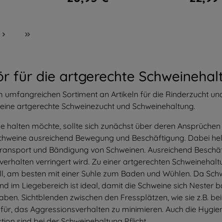
r für die artgerechte Schweinehal
 umfangreichen Sortiment an Artikeln für die
Rinderzucht
un
 eine artgerechte Schweinezucht und Schweinehaltung.
 halten möchte, sollte sich zunächst über deren Ansprüchen 
chweine ausreichend Bewegung und Beschäftigung. Dabei helf
ransport und Bändigung von Schweinen. Ausreichend Beschäf
erhalten verringert wird. Zu einer artgerechten Schweinehal
l, am besten mit einer Suhle zum Baden und Wühlen. Da Schwein
nd im Liegebereich ist ideal, damit die Schweine sich Nester
aben. Sichtblenden zwischen den Fressplätzen, wie sie z.B. be
für, das Aggressionsverhalten zu minimieren. Auch die Hygien
ktion
sind bei der Schweinehaltung Pflicht.