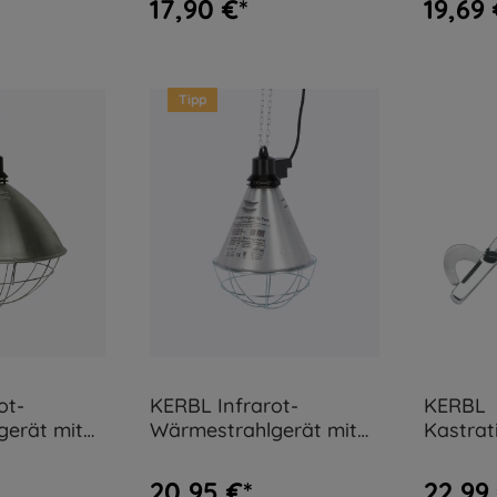
17,90 €*
19,69 
Tipp
ot-
KERBL Infrarot-
KERBL
gerät mit
Wärmestrahlgerät mit
Kastra
Schirm
Sparschalter - 5 m Kabel
geboge
20,95 €*
22,99