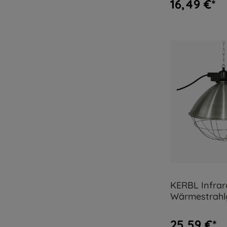
16,49 €*
KERBL Infrar
Wärmestrahl
großem Alu-
25,59 €*