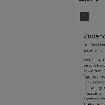
1
2
Zubehö
Neben einem
Zubehör für
Wer Schweine
benötigen S
sowie zum T
Aggressionsv
Schweinestal
als Untergru
Fressplatz h
ebenfalls da
Stalldesinfe