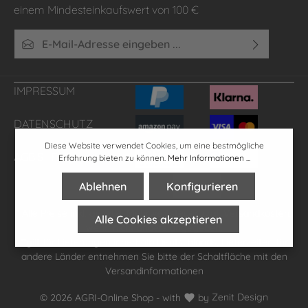
einem Mindesteinkaufswert von 100 €
E-Mail-Adresse*
Ich habe die
Datenschutzbestimmungen
zur Kenntnis
genommen und die
AGB
gelesen und bin mit ihnen
IMPRESSUM
einverstanden.
DATENSCHUTZ
Diese Website verwendet Cookies, um eine bestmögliche
AGB'S
FAQ
Erfahrung bieten zu können.
Mehr Informationen ...
Ablehnen
Konfigurieren
* Alle Preise inkl. gesetzl. Mehrwertsteuer zzgl.
Versandkosten
,
Alle Cookies akzeptieren
wenn nicht anders angegeben.
**gilt für Lieferungen innerhalb Deutschlands, Lieferzeiten für
andere Länder entnehmen Sie bitte der Schaltfläche mit den
Versandinformationen
© 2026 AGRI-Online Shop - with
by
Zenit Design